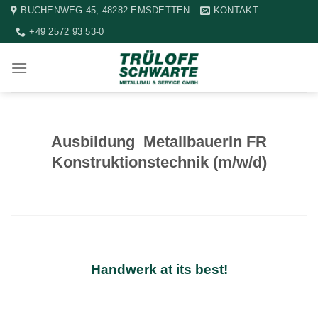
Zum
BUCHENWEG 45, 48282 EMSDETTEN
KONTAKT
Inhalt
+49 2572 93 53-0
springen
Ausbildung MetallbauerIn FR
Konstruktionstechnik (m/w/d)
Handwerk at its best!