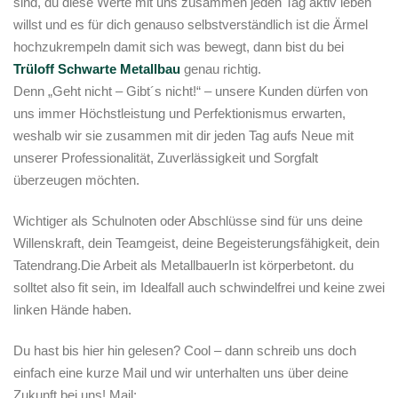
sind, du diese Werte mit uns zusammen jeden Tag aktiv leben
willst und es für dich genauso selbstverständlich ist die Ärmel
hochzukrempeln damit sich was bewegt, dann bist du bei
Trüloff Schwarte Metallbau
genau richtig.
Denn „Geht nicht – Gibt´s nicht!“ – unsere Kunden dürfen von
uns immer Höchstleistung und Perfektionismus erwarten,
weshalb wir sie zusammen mit dir jeden Tag aufs Neue mit
unserer Professionalität, Zuverlässigkeit und Sorgfalt
überzeugen möchten.
Wichtiger als Schulnoten oder Abschlüsse sind für uns deine
Willenskraft, dein Teamgeist, deine Begeisterungsfähigkeit, dein
Tatendrang.Die Arbeit als MetallbauerIn ist körperbetont. du
solltet also fit sein, im Idealfall auch schwindelfrei und keine zwei
linken Hände haben.
Du hast bis hier hin gelesen? Cool – dann schreib uns doch
einfach eine kurze Mail und wir unterhalten uns über deine
Zukunft bei uns! Mail: